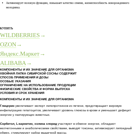
Активизирует половую функцию, повышает качество семени, жизнеспособность новорожденного
молодняка.
КУПИТЬ
WILDBERRIES
→
OZON
→
Яндекс.Маркет
→
ALIBABA
→
КОМПОНЕНТЫ И ИХ ЗНАЧЕНИЕ ДЛЯ ОРГАНИЗМА
ХВОЙНАЯ ЛАПКА СИБИРСКОЙ СОСНЫ СОДЕРЖИТ
СПОСОБ ПРИМЕНЕНИЯ И ДОЗЫ
ОСОБЫЕ УКАЗАНИЯ
ОГРАНИЧЕНИЕ НА ИСПОЛЬЗОВАНИЕ ПРОДУКЦИИ
ФИЗИЧЕСКИЕ СВОЙСТВА И ФОРМА ВЫПУСКА
УСЛОВИЯ И СРОК ХРАНЕНИЯ
КОМПОНЕНТЫ И ИХ ЗНАЧЕНИЕ ДЛЯ ОРГАНИЗМА
Глицерин
увеличивает экспорт липопротеинов из печени, предотвращает жировую
инфильтрацию гепатоцитов, увеличивает уровень глюкозы в крови и уменьшает дефицит
энергии у лактирующих животных.
Сорбитол, L-карнитин, холина хлорид
участвуют в обмене энергии, обладают
желчегонными и анаболическими свойствами, выводят токсины, активизируют липоидный
обмен, стимулируют набор мышечной массы.