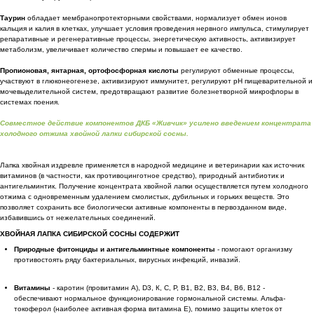
Таурин
обладает мембранопротекторными свойствами, нормализует обмен ионов
кальция и калия в клетках, улучшает условия проведения нервного импульса, стимулирует
репаративные и регенеративные процессы, энергетическую активность, активизирует
метаболизм, увеличивает количество спермы и повышает ее качество.
Пропионовая, янтарная, ортофосфорная кислоты
регулируют обменные процессы,
участвуют в глюконеогенезе, активизируют иммунитет, регулируют pH пищеварительной и
мочевыделительной систем, предотвращают развитие болезнетворной микрофлоры в
системах поения.
Совместное действие компонентов ДКБ «Живчик» усилено введением концентрата
холодного отжима хвойной лапки сибирской сосны.
Лапка хвойная издревле применяется в народной медицине и ветеринарии как источник
витаминов (в частности, как противоцинготное средство), природный антибиотик и
антигельминтик. Получение концентрата хвойной лапки осуществляется путем холодного
отжима с одновременным удалением смолистых, дубильных и горьких веществ. Это
позволяет сохранить все биологически активные компоненты в первозданном виде,
избавившись от нежелательных соединений.
ХВОЙНАЯ ЛАПКА СИБИРСКОЙ СОСНЫ СОДЕРЖИТ
Природные фитонциды и антигельминтные компоненты
- помогают организму
противостоять ряду бактериальных, вирусных инфекций, инвазий.
Витамины
- каротин (провитамин А), D3, К, С, Р, B1, B2, B3, B4, B6, B12 -
обеспечивают нормальное функционирование гормональной системы. Альфа-
токоферол (наиболее активная форма витамина Е), помимо защиты клеток от