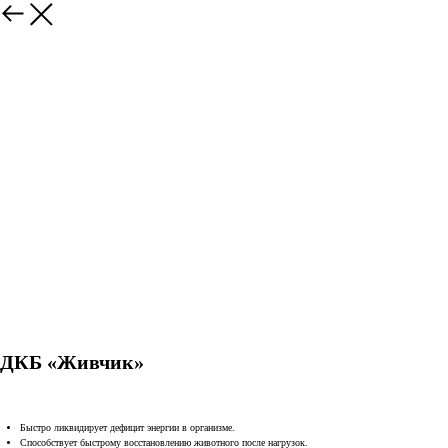
ДКБ «Живчик»
Быстро ликвидирует дефицит энергии в организме.
Способствует быстрому восстановлению животного после нагрузок.