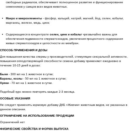
свободных радикалов, обеспечивает полноценное развитие и функционирование
семенников у самцов всех видов животных.
Макро и микроэлементы
- фосфор, кальций, натрий, магний, йод, селен, кобальт,
марганец, железо, медь, цинк;
Содержащиеся в концентрате
селен, цинк и кобальт
чрезвычайно важны для
обеспечения подвижности сперматозоидов, увеличения процентного содержания
живых сперматозоидов и целостности их мембран.
СПОСОБ ПРИМЕНЕНИЯ И ДОЗЫ
Для повышения качества спермы у производителей, стимуляции сексуальной активности,
повышения оплодотворяющей способности семени добавку применяют ежедневно в
течение 10-15 дней в дозах:
Быки
- 300 мл на 1 животное в сутки;
Бараны, козлы
- 50 мл на 1 животное в сутки;
Хряки
- 70 мл на 1 животное в сутки.
Подобный курс можно повторять каждые 2-3 месяца.
ОСОБЫЕ УКАЗАНИЯ
Не следует применять кормовую добавку ДКБ «Живчик» животным видов, не указанных в
данном описании.
ОГРАНИЧЕНИЕ НА ИСПОЛЬЗОВАНИЕ ПРОДУКЦИИ
Ограничений нет
ФИЗИЧЕСКИЕ СВОЙСТВА И ФОРМА ВЫПУСКА