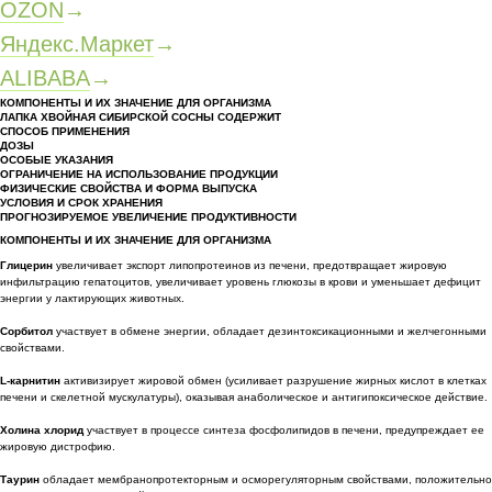
OZON
→
Яндекс.Маркет
→
ALIBABA
→
КОМПОНЕНТЫ И ИХ ЗНАЧЕНИЕ ДЛЯ ОРГАНИЗМА
ЛАПКА ХВОЙНАЯ СИБИРСКОЙ СОСНЫ СОДЕРЖИТ
СПОСОБ ПРИМЕНЕНИЯ
ДОЗЫ
ОСОБЫЕ УКАЗАНИЯ
ОГРАНИЧЕНИЕ НА ИСПОЛЬЗОВАНИЕ ПРОДУКЦИИ
ФИЗИЧЕСКИЕ СВОЙСТВА И ФОРМА ВЫПУСКА
УСЛОВИЯ И СРОК ХРАНЕНИЯ
ПРОГНОЗИРУЕМОЕ УВЕЛИЧЕНИЕ ПРОДУКТИВНОСТИ
КОМПОНЕНТЫ И ИХ ЗНАЧЕНИЕ ДЛЯ ОРГАНИЗМА
Глицерин
увеличивает экспорт липопротеинов из печени, предотвращает жировую
инфильтрацию гепатоцитов, увеличивает уровень глюкозы в крови и уменьшает дефицит
энергии у лактирующих животных.
Сорбитол
участвует в обмене энергии, обладает дезинтоксикационными и желчегонными
свойствами.
L-карнитин
активизирует жировой обмен (усиливает разрушение жирных кислот в клетках
печени и скелетной мускулатуры), оказывая анаболическое и антигипоксическое действие.
Холина хлорид
участвует в процессе синтеза фосфолипидов в печени, предупреждает ее
жировую дистрофию.
Таурин
обладает мембранопротекторным и осморегуляторным свойствами, положительно