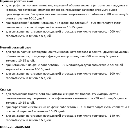
Крупный рогатый скот
для профилактики авитаминозов, нарушенй обмена веществ (в том числе - ацидоза и
кетоза), предотвращения яловости коров, повышения качества спермы у быков-
производителей, быстрого восстановления энергетического обмена - 300 мл/голову/в
сутки в течение 10-15 дней.
при выраженной форме истощения на фоне заболеваний - 500 мл/голову/в сутки
совместно с основной терапией в течение 10-15 дней.
для снижения негативных последствий стресса, в том числе теплового, - 600 мл/
голову/в сутки в течение 5 дней.
Мелкий рогатый скот
для профилактики кетонурии, авитаминозов, остеопороза и рахита, других нарушений
обмена веществ, стимуляции функции воспроизводства - 50 мл/голову/в сутки в
течение 10-15 дней.
при истощении на фоне заболеваний - 70 мл/голову/в сутки совместно с основной
терапией в течение 10-15 дней.
для снижения негативных последствий стресса, в том числе теплового, - 100 мл/
голову/в сутки в течение 5 дней.
Свиньи
для повышения молочности свиноматок и жирности молока, стимуляции охоты,
повышения оплодотворяемости, профилактики авитаминозов - 70 мл/голову/в сутки в
течение 10-15 дней.
при выраженном истощении на фоне заболеваний - 100 мл/голову/в сутки совместно с
основной терапией в течение 10-15 дней.
для снижения негативных последствий стресса, в том числе теплового, - 140 мл/
голову/в сутки в течение 5 дней.
ОСОБЫЕ УКАЗАНИЯ