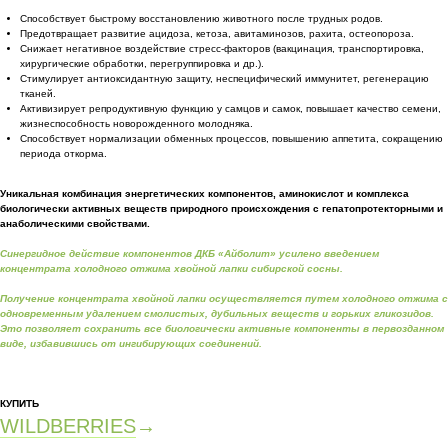
Способствует быстрому восстановлению животного после трудных родов.
Предотвращает развитие ацидоза, кетоза, авитаминозов, рахита, остеопороза.
Снижает негативное воздействие стресс-факторов (вакцинация, транспортировка,
хирургические обработки, перегруппировка и др.).
Стимулирует антиоксидантную защиту, неспецифический иммунитет, регенерацию
тканей.
Активизирует репродуктивную функцию у самцов и самок, повышает качество семени,
жизнеспособность новорожденного молодняка.
Способствует нормализации обменных процессов, повышению аппетита, сокращению
периода откорма.
Уникальная комбинация энергетических компонентов, аминокислот и комплекса
биологически активных веществ природного происхождения с гепатопротекторными и
анаболическими свойствами.
Синергидное действие компонентов ДКБ «Айболит» усилено введением
концентрата холодного отжима хвойной лапки сибирской сосны.
Получение концентрата хвойной лапки осуществляется путем холодного отжима с
одновременным удалением смолистых, дубильных веществ и горьких гликозидов.
Это позволяет сохранить все биологически активные компоненты в первозданном
виде, избавившись от ингибирующих соединений.
КУПИТЬ
WILDBERRIES
→