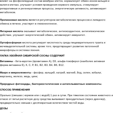
влияет на фосфолипидный состав мембран клеток, нормализует обмен ионов кальция и
калия в клетках, улучшает условия проведения нервного импульса, стимулирует
репаративные и регенеративные процессы, энергетическую активность, активизирует
метаболизм.
Пропионовая кислота
является регулятором метаболических процессов и липидного
обмена в печени, участвует в глюконеогенезе.
Янтарная кислота
оказывает метаболическое, антиоксидантное, антигипоксическое
действие, улучшает энергетический обмен, активизирует иммунитет.
Ортофосфорная
кислота регулирует кислотность среды пищеварительного тракта и
мочевыделительной системы, кроме того, предотвращает развитие патогенной
микрофлоры в системах поения.
ЛАПКА ХВОЙНАЯ СИБИРСКОЙ СОСНЫ СОДЕРЖИТ
Витамины
- бета-каротин (провитамин А), D3, альфа-токоферол (наиболее активная
форма витамина Е), К, С, Р, B1, B2, B3, B4, B6, B12.
Макро и микроэлементы
- фосфор, кальций, натрий, магний, йод, селен, кобальт,
марганец, железо, медь, цинк;
Природные фитонциды, бактериостатические и антигельминтные компоненты.
СПОСОБ ПРИМЕНЕНИЯ
Орально (смешав с кормом или с водой) 1 раз в сутки. При тяжелом состоянии животного и
отказе от питья расчетную дозу средства выпаивают принудительно (через дренчер),
предварительно смешав с десятикратным количеством чистой воды.
ДОЗЫ